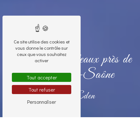
Ce site utilise des cookies et
vous donne le contrôle sur
ceux que vous souhaitez
Création de tableaux près de
activer
Chalon-sur-Saône
Tout accepter
Tout refuser
Nouvel Eden
Personnaliser
Création de tableaux près de