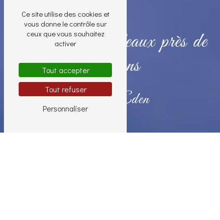
Ce site utilise des cookies et
vous donne le contrôle sur
ceux que vous souhaitez
Création de tableaux près de
activer
Louhans
Tout accepter
Tout refuser
Nouvel Eden
Personnaliser
Création de tableaux près de
Louhans
Dans la charmante ville de Louhans, la
création de tableaux est une forme d'art qui