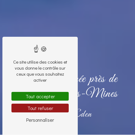
Ce site utilise des cookies et
vous donne le contrôle sur
ceux que vous souhaitez
Peinture colorée près de
activer
Montceau-les-Mines
Tout accepter
Tout refuser
Nouvel Eden
Personnaliser