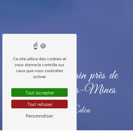
Ce site utilise des cookies et
vous donne le contrôle sur
ceux que vous souhaitez
Art contemporain près de
activer
Montceau-les-Mines
Tout accepter
Tout refuser
Nouvel Eden
Personnaliser