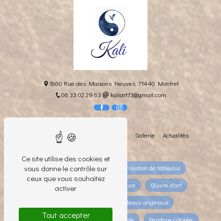
1660 Rue des Maisons Neuves, 71440 Montret
06 33 02 29 63
kaliart73@gmail.com
Accueil
L'artiste
Sa philosophie
Galerie
Actualités
Contact
Ce site utilise des cookies et
vous donne le contrôle sur
Artiste
Artiste peintre
Création de tableaux
ceux que vous souhaitez
Décoration d'intérieur
Peinture
Œuvre d'art
activer
Création artistique
Tableaux originaux
Tout accepter
Art contemporain
Peinture sur toile
Peinture colorée