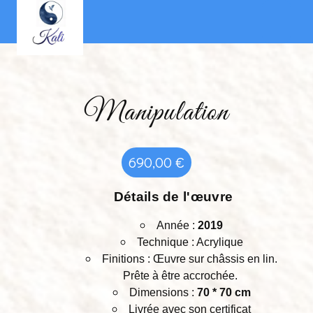
Panneau de gestion des cookies
Manipulation
690,00
€
Détails de l'œuvre
Année :
2019
Technique : Acrylique
Finitions : Œuvre sur châssis en lin.
Prête à être accrochée.
Dimensions :
70 * 70 cm
Livrée avec son certificat