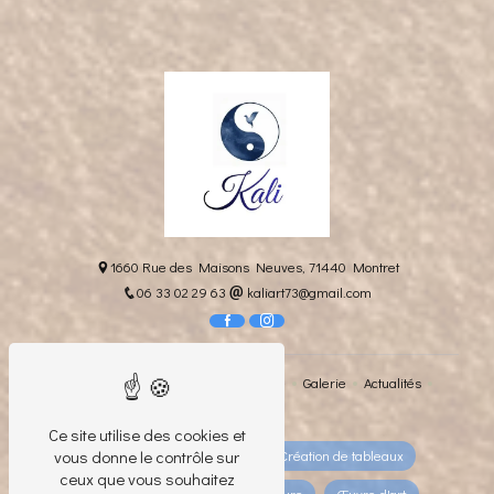
1660 Rue des Maisons Neuves, 71440 Montret
06 33 02 29 63
kaliart73@gmail.com
Accueil
L'artiste
Sa philosophie
Galerie
Actualités
Contact
Ce site utilise des cookies et
vous donne le contrôle sur
Artiste
Artiste peintre
Création de tableaux
ceux que vous souhaitez