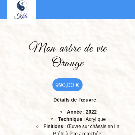
Panneau de gestion des cookies
Mon arbre de vie
Orange
990,00
€
Détails de l'œuvre
Année : 2022
Technique
: Acrylique
Finitions
: Œuvre sur châssis en lin.
Prête à être accrochée.