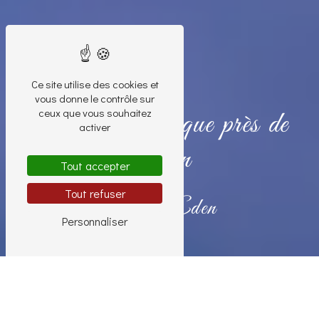
Ce site utilise des cookies et
vous donne le contrôle sur
ceux que vous souhaitez
Création artistique près de
activer
Autun
Tout accepter
Tout refuser
Nouvel Eden
Personnaliser
Création artistique près de Autun