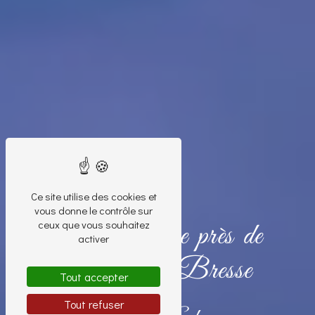
Ce site utilise des cookies et
vous donne le contrôle sur
ceux que vous souhaitez
Artiste peintre près de
activer
Pierre-de-Bresse
Tout accepter
Tout refuser