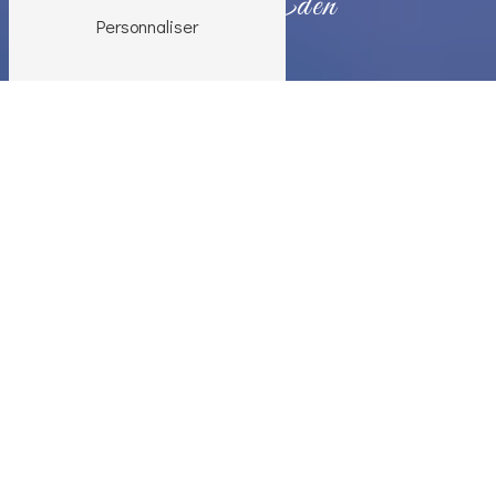
Nouvel Eden
Personnaliser
Artiste peintre près de Pierre-
de-Bresse
Si vous recherchez un artiste peintre
talentueux et créatif à Pierre-de-Bresse, ne
cherchez plus ! Nouvel Eden est l'adresse
incontournable pour tous les amateurs d'art et
de peinture dans la région. Située au cœur de
cette charmante ville, Nouvel Eden est le lieu
où la passion pour l'art se conjugue avec le
talent et la créativité.
Un univers artistique riche et varié